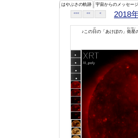
はやぶさの軌跡
宇宙からのメッセー
2018
<<<
<<
<
ひ
えいせい
♪この
日
の「あけぼの」
衛星