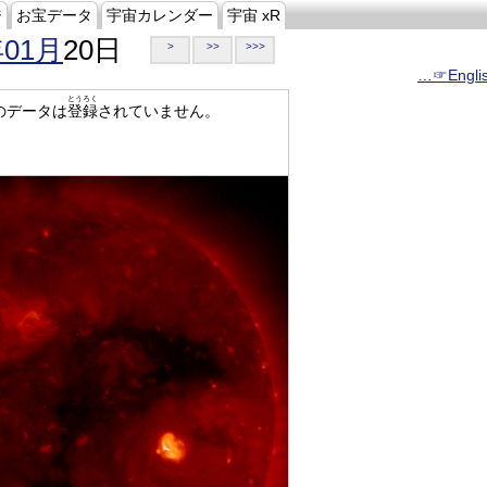
ジ
お宝データ
宇宙カレンダー
宇宙 xR
年01月
20日
>
>>
>>>
…☞Engli
とうろく
のデータは
登録
されていません。