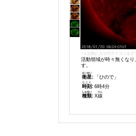
👈 お気に入りのアイコンをク
活動領域が時々無くなり
す。
えいせい
衛星
:
「ひので」
じこく
時刻
:
6時4分
しゅるい
せん
種類
:
X
線