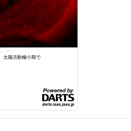
リック！
、太陽活動極小期で