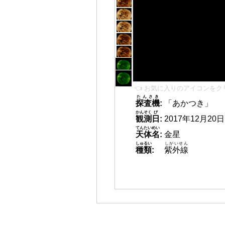
👈 お気に入りのアイコンをク
たんさき
探査機
:
「あかつき」
かんそく
び
観測
日
:
2017年12月20日 2
てんたいめい
天体名
:
金星
しゅるい
しがいせん
種類
:
紫外線