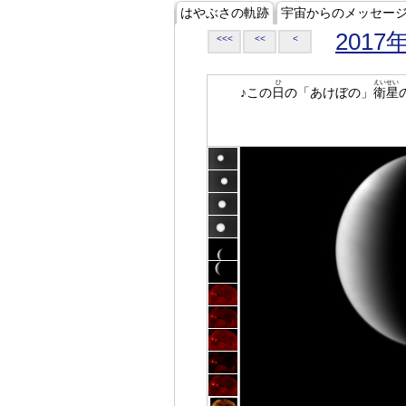
はやぶさの軌跡
宇宙からのメッセー
2017
<<<
<<
<
ひ
えいせい
♪この
日
の「あけぼの」
衛星