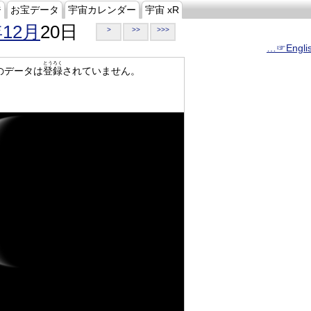
ジ
お宝データ
宇宙カレンダー
宇宙 xR
年12月
20日
>
>>
>>>
…☞Engli
とうろく
のデータは
登録
されていません。