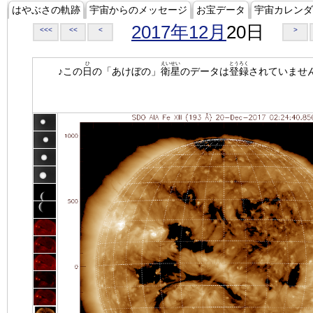
はやぶさの軌跡
宇宙からのメッセージ
お宝データ
宇宙カレンダ
2017年12月
20日
<<<
<<
<
>
ひ
えいせい
とうろく
♪この
日
の「あけぼの」
衛星
のデータは
登録
されていませ