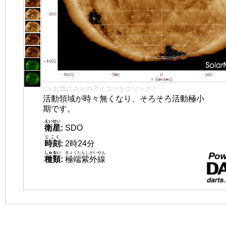
👈 お気に入りのアイコンをクリック！
活動領域が時々無くなり、そろそろ活動極小
期です。
えいせい
衛星
:
SDO
じこく
時刻
:
2時24分
しゅるい
きょくたんしがいせん
種類
:
極端紫外線