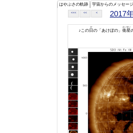
はやぶさの軌跡
宇宙からのメッセー
2017
<<<
<<
<
ひ
えいせい
♪この
日
の「あけぼの」
衛星