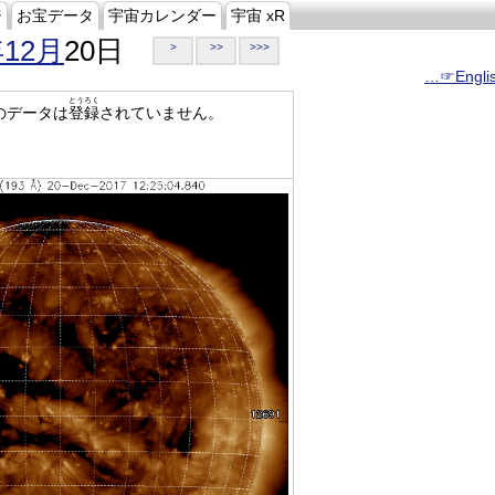
ジ
お宝データ
宇宙カレンダー
宇宙 xR
年12月
20日
>
>>
>>>
…☞Engli
とうろく
のデータは
登録
されていません。