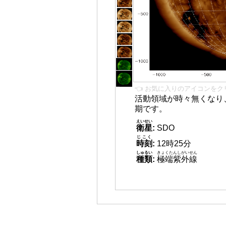
👈 お気に入りのアイコンをク
活動領域が時々無くなり
期です。
えいせい
衛星
:
SDO
じこく
時刻
:
12時25分
しゅるい
きょくたんしがいせん
種類
:
極端紫外線