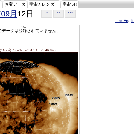
ジ
お宝データ
宇宙カレンダー
宇宙 xR
年09月
12日
>
>>
>>>
…☞Engli
とうろく
のデータは
登録
されていません。