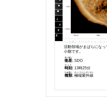
👈 お気に入りのアイコンをク
活動領域がまばらになっ
小期です。
えいせい
衛星
:
SDO
じこく
時刻
:
13時25分
しゅるい
きょくたんしがいせん
種類
:
極端紫外線