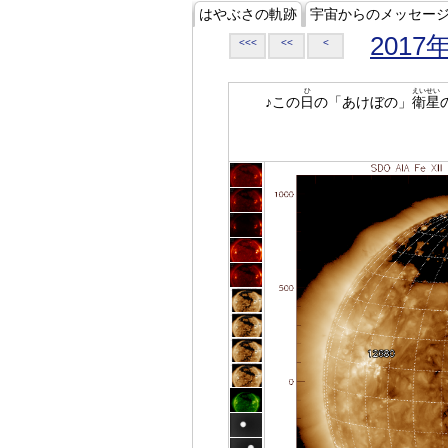
はやぶさの軌跡
宇宙からのメッセー
2017
<<<
<<
<
ひ
えいせい
♪この
日
の「あけぼの」
衛星