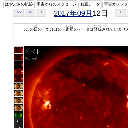
はやぶさの軌跡
宇宙からのメッセージ
お宝データ
宇宙カレンダ
2017年09月
12日
<<<
<<
<
>
ひ
えいせい
とうろく
♪この
日
の「あけぼの」
衛星
のデータは
登録
されていませ