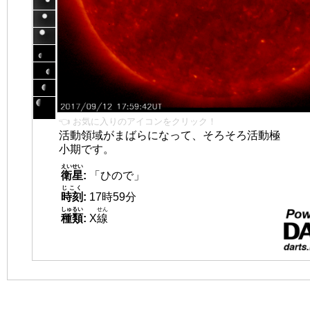
👈 お気に入りのアイコンをクリック！
活動領域がまばらになって、そろそろ活動極
小期です。
えいせい
衛星
:
「ひので」
じこく
時刻
:
17時59分
しゅるい
せん
種類
:
X
線