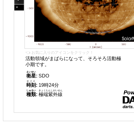
👈 お気に入りのアイコンをクリック！
活動領域がまばらになって、そろそろ活動極
小期です。
えいせい
衛星
:
SDO
じこく
時刻
:
19時24分
しゅるい
きょくたんしがいせん
種類
:
極端紫外線