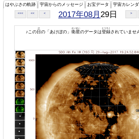
はやぶさの軌跡
宇宙からのメッセージ
お宝データ
宇宙カレンダ
2017年08月
29日
<<<
<<
<
>
ひ
えいせい
とうろく
♪この
日
の「あけぼの」
衛星
のデータは
登録
されていませ