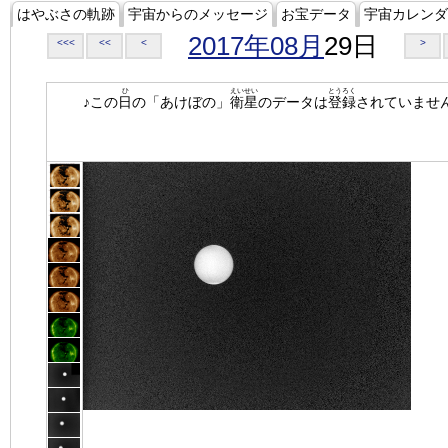
はやぶさの軌跡
宇宙からのメッセージ
お宝データ
宇宙カレンダ
2017年08月
29日
<<<
<<
<
>
ひ
えいせい
とうろく
♪この
日
の「あけぼの」
衛星
のデータは
登録
されていませ