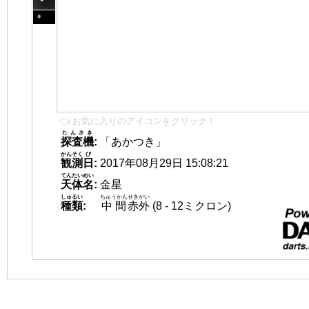
👈 お気に入りのアイコンをクリック！
たんさき
探査機
:
「あかつき」
かんそく
び
観測
日
:
2017年08月29日 15:08:21
てんたいめい
天体名
:
金星
しゅるい
ちゅうかん
せきがい
種類
:
中間
赤外
(8 - 12ミクロン)