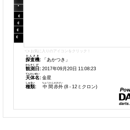
👈 お気に入りのアイコンをクリック！
たんさき
探査機
:
「あかつき」
かんそく
び
観測
日
:
2017年09月20日 11:08:23
てんたいめい
天体名
:
金星
しゅるい
ちゅうかん
せきがい
種類
:
中間
赤外
(8 - 12ミクロン)