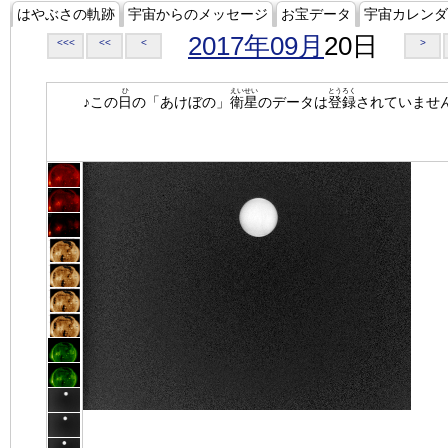
はやぶさの軌跡
宇宙からのメッセージ
お宝データ
宇宙カレンダ
2017年09月
20日
<<<
<<
<
>
ひ
えいせい
とうろく
♪この
日
の「あけぼの」
衛星
のデータは
登録
されていませ