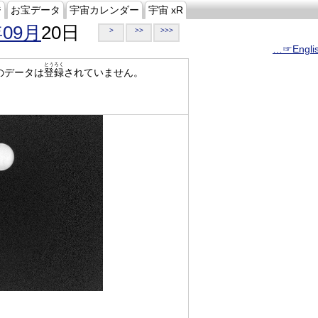
ジ
お宝データ
宇宙カレンダー
宇宙 xR
年09月
20日
>
>>
>>>
…☞Engli
とうろく
のデータは
登録
されていません。