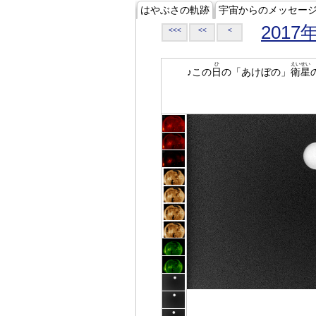
はやぶさの軌跡
宇宙からのメッセー
2017
<<<
<<
<
ひ
えいせい
♪この
日
の「あけぼの」
衛星