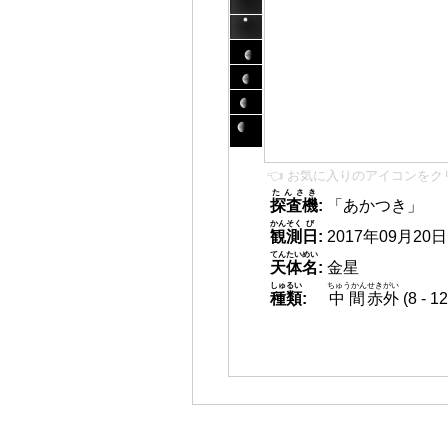
👈 お気に入りのアイコンをク
たんさき
探査機
:
「あかつき」
かんそく
び
観測
日
:
2017年09月20日 0
てんたいめい
天体名
:
金星
しゅるい
ちゅうかん
せきがい
種類
:
中間
赤外
(8 -