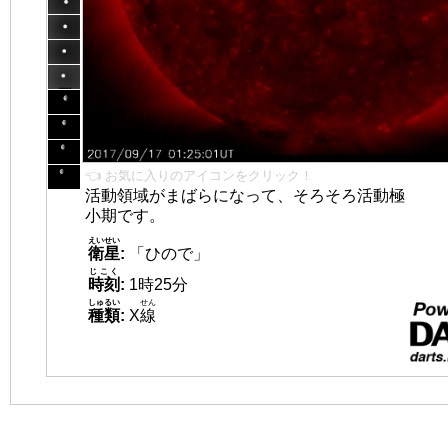
👈 お気に入りのアイコンをクリック！
活動領域がまばらになって、そろそろ活動極
小期です。
えいせい
衛星
:
「ひので」
じこく
時刻
:
1時25分
しゅるい
せん
種類
:
X
線