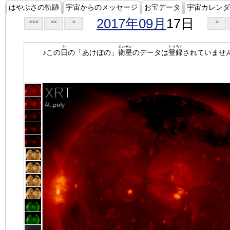
はやぶさの軌跡
宇宙からのメッセージ
お宝データ
宇宙カレンダ
2017年09月
17日
<<<
<<
<
>
ひ
えいせい
とうろく
♪この
日
の「あけぼの」
衛星
のデータは
登録
されていませ