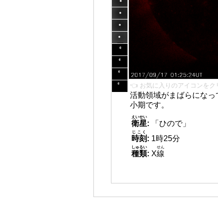
👈 お気に入りのアイコンをク
活動領域がまばらになっ
小期です。
えいせい
衛星
:
「ひので」
じこく
時刻
:
1時25分
しゅるい
せん
種類
:
X
線