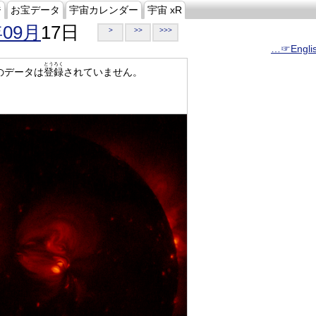
ジ
お宝データ
宇宙カレンダー
宇宙 xR
年09月
17日
>
>>
>>>
…☞Engli
とうろく
のデータは
登録
されていません。