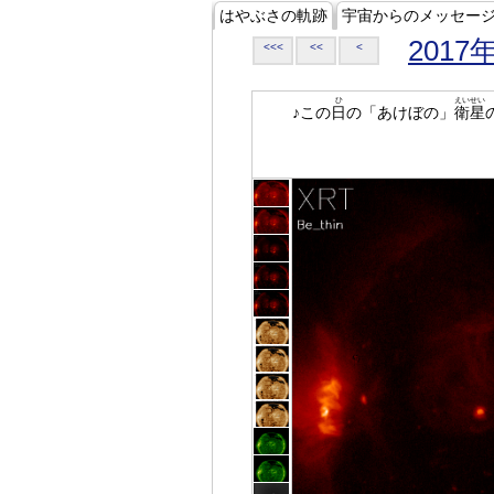
はやぶさの軌跡
宇宙からのメッセー
2017
<<<
<<
<
ひ
えいせい
♪この
日
の「あけぼの」
衛星