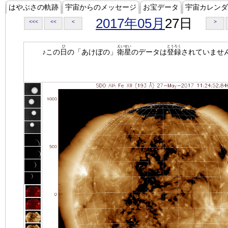
はやぶさの軌跡
宇宙からのメッセージ
お宝データ
宇宙カレンダ
2017年05月
27日
<<<
<<
<
>
ひ
えいせい
とうろく
♪この
日
の「あけぼの」
衛星
のデータは
登録
されていませ