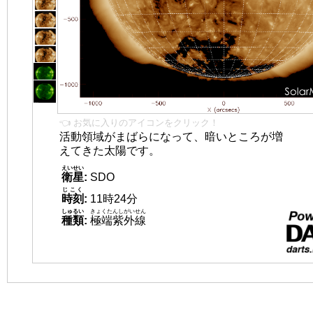
👈 お気に入りのアイコンをクリック！
活動領域がまばらになって、暗いところが増
えてきた太陽です。
えいせい
衛星
:
SDO
じこく
時刻
:
11時24分
しゅるい
きょくたんしがいせん
種類
:
極端紫外線