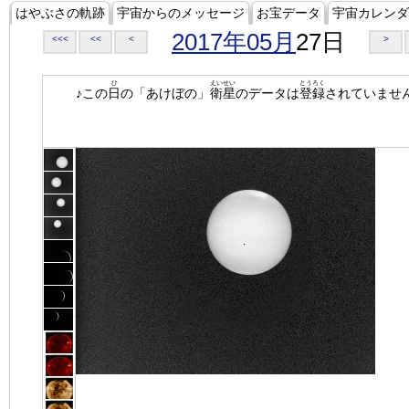
はやぶさの軌跡
宇宙からのメッセージ
お宝データ
宇宙カレンダ
2017年05月
27日
<<<
<<
<
>
ひ
えいせい
とうろく
♪この
日
の「あけぼの」
衛星
のデータは
登録
されていませ