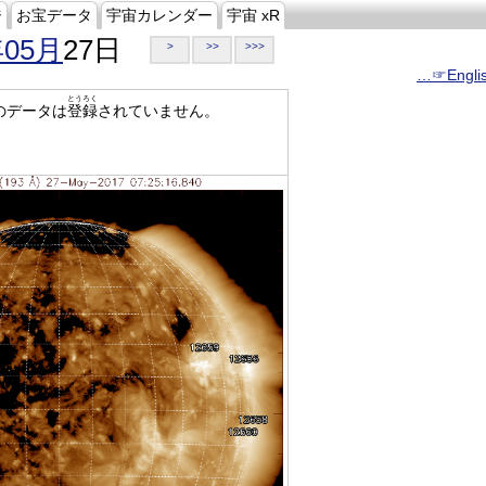
ジ
お宝データ
宇宙カレンダー
宇宙 xR
年05月
27日
>
>>
>>>
…☞Engli
とうろく
のデータは
登録
されていません。