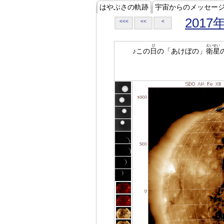
はやぶさの軌跡
宇宙からのメッセー
2017
<<<
<<
<
ひ
えいせい
♪この
日
の「あけぼの」
衛星