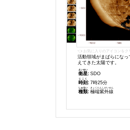
👈 お気に入りのアイコンをク
活動領域がまばらになっ
えてきた太陽です。
えいせい
衛星
:
SDO
じこく
時刻
:
7時25分
しゅるい
きょくたんしがいせん
種類
:
極端紫外線