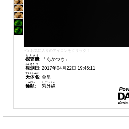
👈 お気に入りのアイコンをクリック！
たんさき
探査機
:
「あかつき」
かんそく
び
観測
日
:
2017年04月22日 19:46:11
てんたいめい
天体名
:
金星
しゅるい
しがいせん
種類
:
紫外線