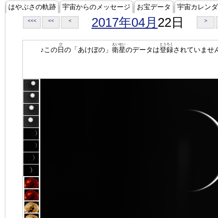
はやぶさの軌跡
宇宙からのメッセージ
お宝データ
宇宙カレンダ
2017年04月
22日
<<<
<<
<
>
ひ
えいせい
とうろく
♪この
日
の「あけぼの」
衛星
のデータは
登録
されていませ