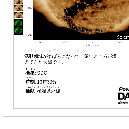
👈 お気に入りのアイコンをクリック！
活動領域がまばらになって、暗いところが増
えてきた太陽です。
えいせい
衛星
:
SDO
じこく
時刻
:
13時30分
しゅるい
きょくたんしがいせん
種類
:
極端紫外線