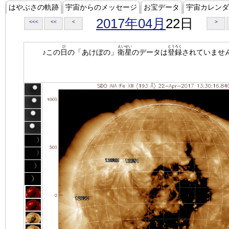
はやぶさの軌跡
宇宙からのメッセージ
お宝データ
宇宙カレンダ
2017年04月
22日
<<<
<<
<
>
ひ
えいせい
とうろく
♪この
日
の「あけぼの」
衛星
のデータは
登録
されていませ