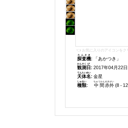
👈 お気に入りのアイコンをク
たんさき
探査機
:
「あかつき」
かんそく
び
観測
日
:
2017年04月22日 2
てんたいめい
天体名
:
金星
しゅるい
ちゅうかん
せきがい
種類
:
中間
赤外
(8 -