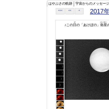
はやぶさの軌跡
宇宙からのメッセー
2017
<<<
<<
<
ひ
えいせい
♪この
日
の「あけぼの」
衛星