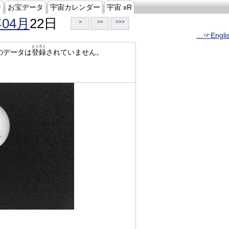
ジ
お宝データ
宇宙カレンダー
宇宙 xR
年04月
22日
>
>>
>>>
…☞Engli
とうろく
のデータは
登録
されていません。