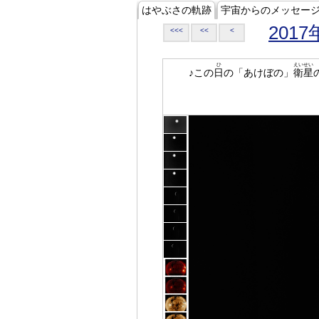
はやぶさの軌跡
宇宙からのメッセー
2017
<<<
<<
<
ひ
えいせい
♪この
日
の「あけぼの」
衛星