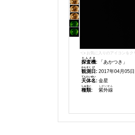
👈 お気に入りのアイコンをク
たんさき
探査機
:
「あかつき」
かんそく
び
観測
日
:
2017年04月05日 0
てんたいめい
天体名
:
金星
しゅるい
しがいせん
種類
:
紫外線