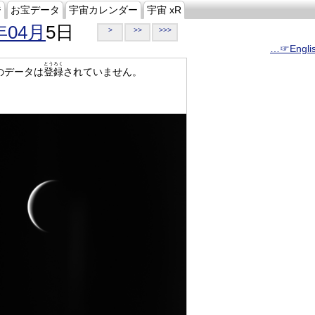
ジ
お宝データ
宇宙カレンダー
宇宙 xR
年04月
5日
>
>>
>>>
…☞Engli
とうろく
のデータは
登録
されていません。