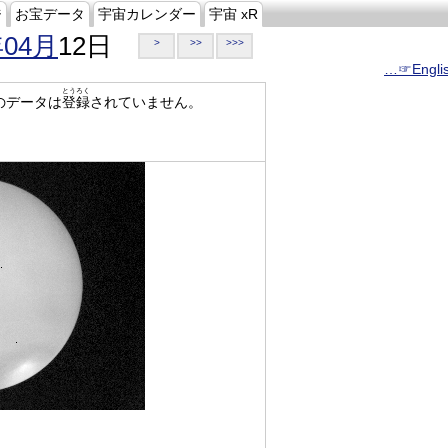
ジ
お宝データ
宇宙カレンダー
宇宙 xR
年04月
12日
>
>>
>>>
…☞Engli
とうろく
のデータは
登録
されていません。