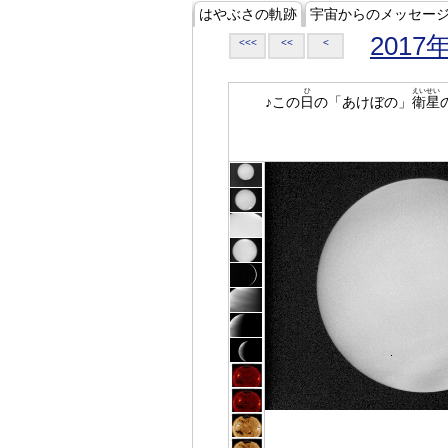
はやぶさの軌跡
宇宙からのメッセー
2017
<<<
<<
<
ひ
えいせい
♪この
日
の「あけぼの」
衛星