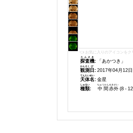
👈 お気に入りのアイコンをク
たんさき
探査機
:
「あかつき」
かんそく
び
観測
日
:
2017年04月12日 0
てんたいめい
天体名
:
金星
しゅるい
ちゅうかん
せきがい
種類
:
中間
赤外
(8 -