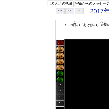
はやぶさの軌跡
宇宙からのメッセー
2017
<<<
<<
<
ひ
えいせい
♪この
日
の「あけぼの」
衛星