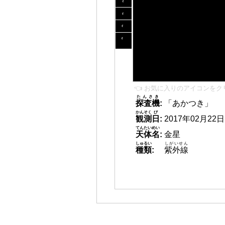
👈 お気に入りのアイコンをク
たんさき
探査機
:
「あかつき」
かんそく
び
観測
日
:
2017年02月22日 1
てんたいめい
天体名
:
金星
しゅるい
しがいせん
種類
:
紫外線