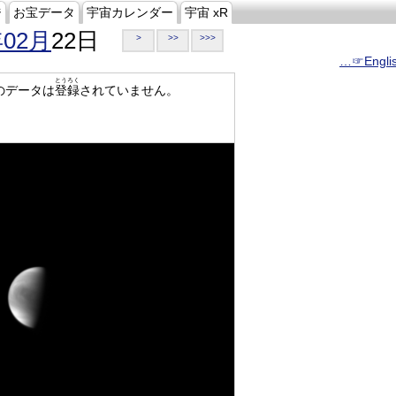
ジ
お宝データ
宇宙カレンダー
宇宙 xR
年02月
22日
>
>>
>>>
…☞Engli
とうろく
のデータは
登録
されていません。