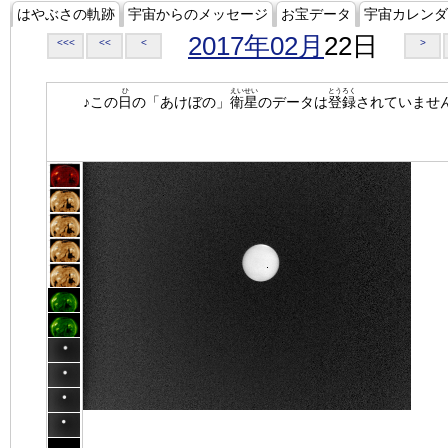
はやぶさの軌跡
宇宙からのメッセージ
お宝データ
宇宙カレンダ
2017年02月
22日
<<<
<<
<
>
ひ
えいせい
とうろく
♪この
日
の「あけぼの」
衛星
のデータは
登録
されていませ