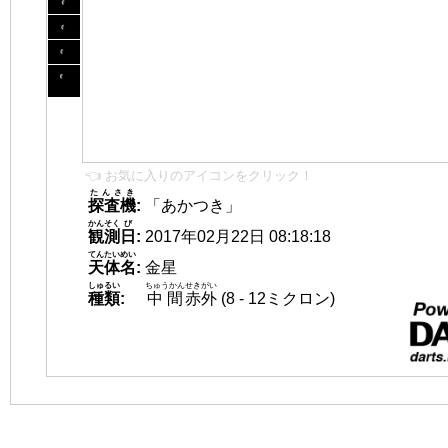
👈 お気に入りのアイコンをクリック！
たんさき
探査機
:
「あかつき」
かんそく
び
観測
日
:
2017年02月22日 08:18:18
てんたいめい
天体名
:
金星
しゅるい
ちゅうかん
せきがい
種類
:
中間
赤外
(8 - 12ミクロン)