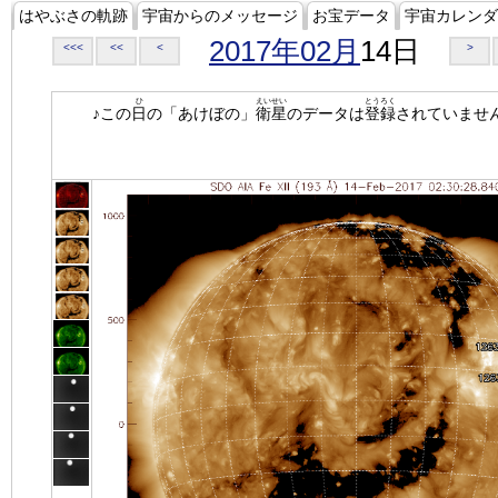
はやぶさの軌跡
宇宙からのメッセージ
お宝データ
宇宙カレンダ
2017年02月
14日
<<<
<<
<
>
ひ
えいせい
とうろく
♪この
日
の「あけぼの」
衛星
のデータは
登録
されていませ