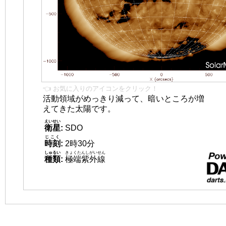
👈 お気に入りのアイコンをクリック！
活動領域がめっきり減って、暗いところが増
えてきた太陽です。
えいせい
衛星
:
SDO
じこく
時刻
:
2時30分
しゅるい
きょくたんしがいせん
種類
:
極端紫外線