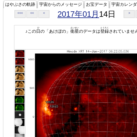
はやぶさの軌跡
宇宙からのメッセージ
お宝データ
宇宙カレンダ
2017年01月
14日
<<<
<<
<
>
ひ
えいせい
とうろく
♪この
日
の「あけぼの」
衛星
のデータは
登録
されていませ