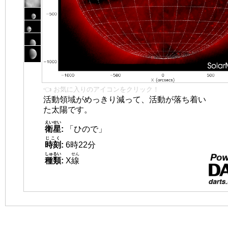
👈 お気に入りのアイコンをクリック！
活動領域がめっきり減って、活動が落ち着い
た太陽です。
えいせい
衛星
:
「ひので」
じこく
時刻
:
6時22分
しゅるい
せん
種類
:
X
線