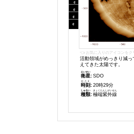
👈 お気に入りのアイコンをク
活動領域がめっきり減っ
えてきた太陽です。
えいせい
衛星
:
SDO
じこく
時刻
:
20時29分
しゅるい
きょくたんしがいせん
種類
:
極端紫外線