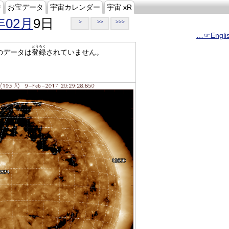
ジ
お宝データ
宇宙カレンダー
宇宙 xR
年02月
9日
>
>>
>>>
…☞Engli
とうろく
のデータは
登録
されていません。