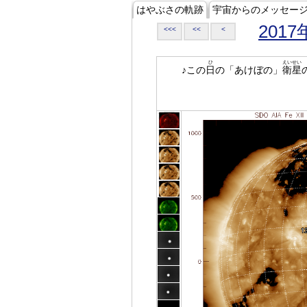
はやぶさの軌跡
宇宙からのメッセー
2017
<<<
<<
<
ひ
えいせい
♪この
日
の「あけぼの」
衛星