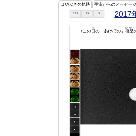
はやぶさの軌跡
宇宙からのメッセー
2017
<<<
<<
<
ひ
えいせい
♪この
日
の「あけぼの」
衛星