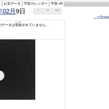
ジ
お宝データ
宇宙カレンダー
宇宙 xR
年02月
9日
>
>>
>>>
…☞Engli
とうろく
のデータは
登録
されていません。