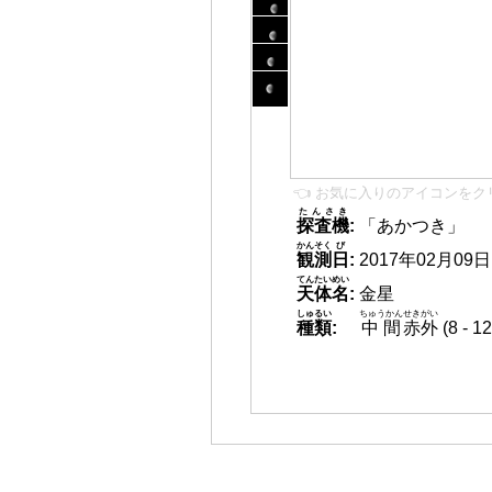
👈 お気に入りのアイコンをク
たんさき
探査機
:
「あかつき」
かんそく
び
観測
日
:
2017年02月09日 1
てんたいめい
天体名
:
金星
しゅるい
ちゅうかん
せきがい
種類
:
中間
赤外
(8 -