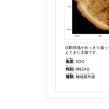
👈 お気に入りのアイコンをク
活動領域がめっきり減っ
えてきた太陽です。
えいせい
衛星
:
SDO
じこく
時刻
:
8時24分
しゅるい
きょくたんしがいせん
種類
:
極端紫外線