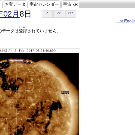
ジ
お宝データ
宇宙カレンダー
宇宙 xR
年02月
8日
>
>>
>>>
…☞Engli
とうろく
のデータは
登録
されていません。