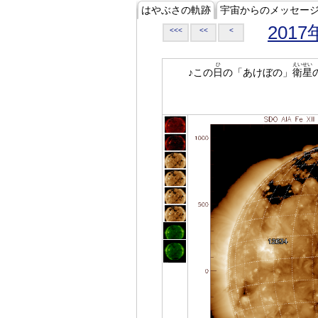
はやぶさの軌跡
宇宙からのメッセー
2017
<<<
<<
<
ひ
えいせい
♪この
日
の「あけぼの」
衛星