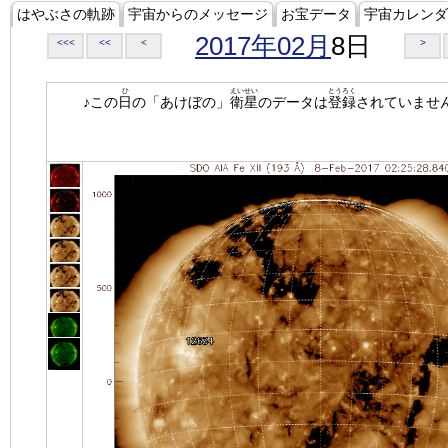
はやぶさの軌跡
宇宙からのメッセージ
お宝データ
宇宙カレンダ
2017年02月
8日
<<<
<<
<
>
ひ
えいせい
とうろく
♪この
日
の「あけぼの」
衛星
のデータは
登録
されていませ