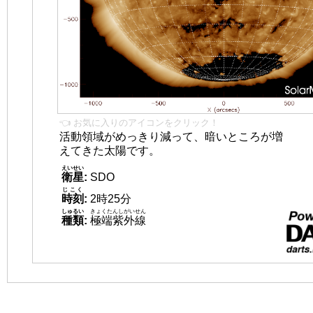
👈 お気に入りのアイコンをクリック！
活動領域がめっきり減って、暗いところが増
えてきた太陽です。
えいせい
衛星
:
SDO
じこく
時刻
:
2時25分
しゅるい
きょくたんしがいせん
種類
:
極端紫外線