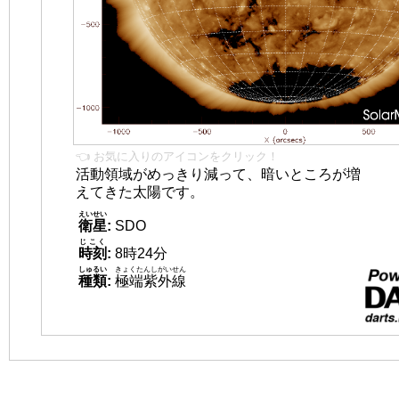
👈 お気に入りのアイコンをクリック！
活動領域がめっきり減って、暗いところが増
えてきた太陽です。
えいせい
衛星
:
SDO
じこく
時刻
:
8時24分
しゅるい
きょくたんしがいせん
種類
:
極端紫外線