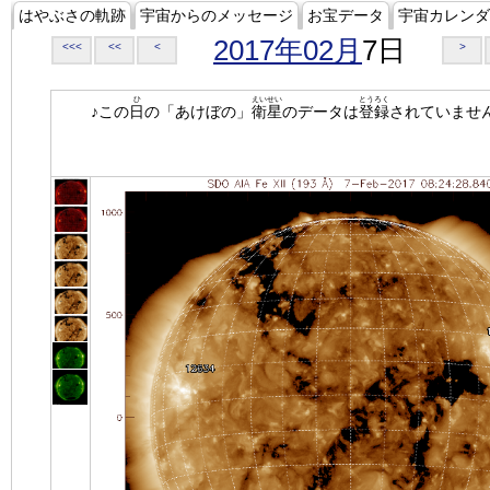
はやぶさの軌跡
宇宙からのメッセージ
お宝データ
宇宙カレンダ
2017年02月
7日
<<<
<<
<
>
ひ
えいせい
とうろく
♪この
日
の「あけぼの」
衛星
のデータは
登録
されていませ