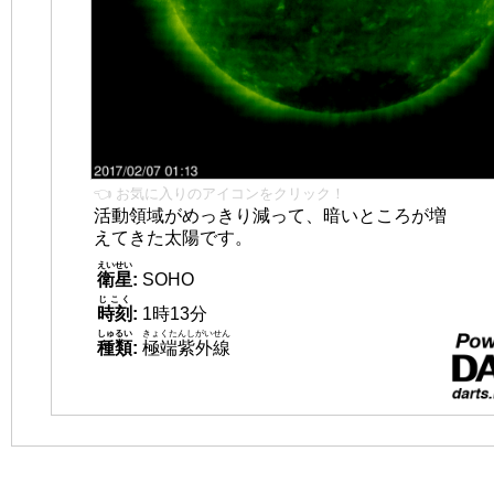
👈 お気に入りのアイコンをクリック！
活動領域がめっきり減って、暗いところが増
えてきた太陽です。
えいせい
衛星
:
SOHO
じこく
時刻
:
1時13分
しゅるい
きょくたんしがいせん
種類
:
極端紫外線