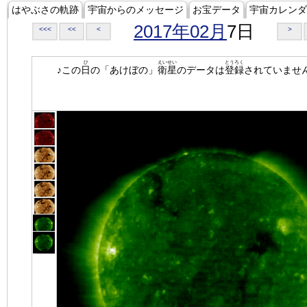
はやぶさの軌跡
宇宙からのメッセージ
お宝データ
宇宙カレンダ
2017年02月
7日
<<<
<<
<
>
ひ
えいせい
とうろく
♪この
日
の「あけぼの」
衛星
のデータは
登録
されていませ