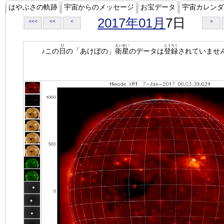
はやぶさの軌跡
宇宙からのメッセージ
お宝データ
宇宙カレンダ
2017年01月
7日
<<<
<<
<
>
ひ
えいせい
とうろく
♪この
日
の「あけぼの」
衛星
のデータは
登録
されていませ