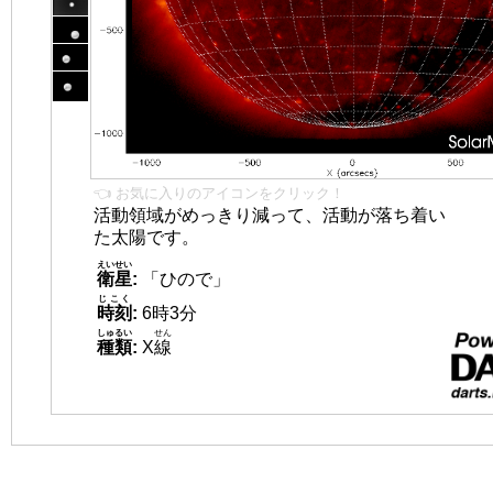
👈 お気に入りのアイコンをクリック！
活動領域がめっきり減って、活動が落ち着い
た太陽です。
えいせい
衛星
:
「ひので」
じこく
時刻
:
6時3分
しゅるい
せん
種類
:
X
線