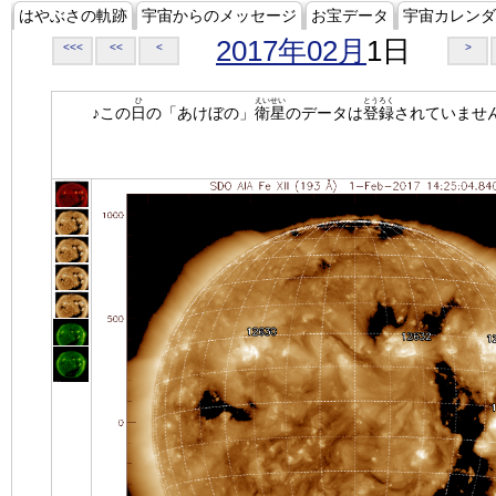
はやぶさの軌跡
宇宙からのメッセージ
お宝データ
宇宙カレンダ
2017年02月
1日
<<<
<<
<
>
ひ
えいせい
とうろく
♪この
日
の「あけぼの」
衛星
のデータは
登録
されていませ