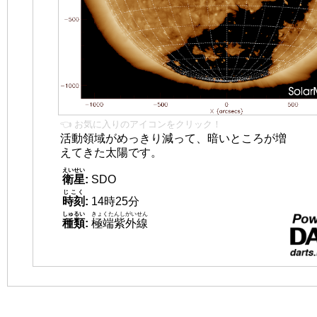
👈 お気に入りのアイコンをクリック！
活動領域がめっきり減って、暗いところが増
えてきた太陽です。
えいせい
衛星
:
SDO
じこく
時刻
:
14時25分
しゅるい
きょくたんしがいせん
種類
:
極端紫外線