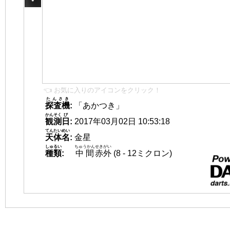
👈 お気に入りのアイコンをクリック！
たんさき
探査機
:
「あかつき」
かんそく
び
観測
日
:
2017年03月02日 10:53:18
てんたいめい
天体名
:
金星
しゅるい
ちゅうかん
せきがい
種類
:
中間
赤外
(8 - 12ミクロン)