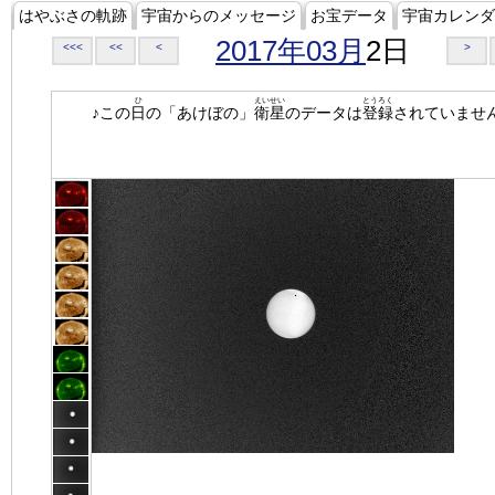
はやぶさの軌跡
宇宙からのメッセージ
お宝データ
宇宙カレンダ
2017年03月
2日
<<<
<<
<
>
ひ
えいせい
とうろく
♪この
日
の「あけぼの」
衛星
のデータは
登録
されていませ