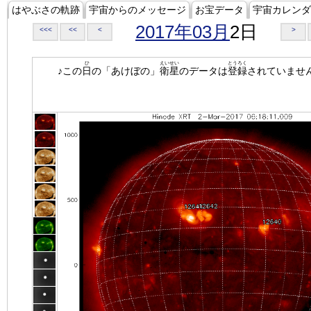
はやぶさの軌跡
宇宙からのメッセージ
お宝データ
宇宙カレンダ
2017年03月
2日
<<<
<<
<
>
ひ
えいせい
とうろく
♪この
日
の「あけぼの」
衛星
のデータは
登録
されていませ