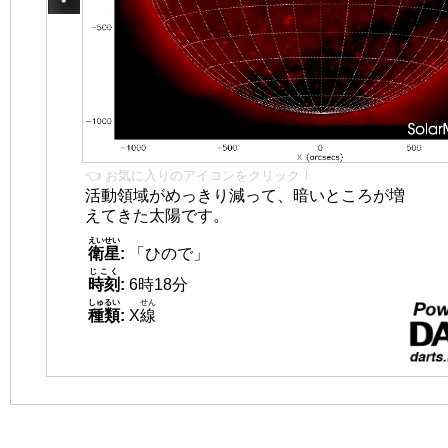
👈 お気に入りのアイコンをクリック！
活動領域がめっきり減って、暗いところが増
えてきた太陽です。
えいせい
衛星
:
「ひので」
じこく
時刻
:
6時18分
しゅるい
せん
種類
:
X
線