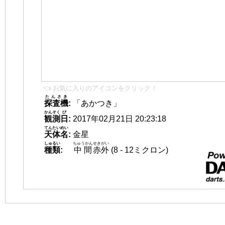
👈 お気に入りのアイコンをクリック！
たんさき
探査機
:
「あかつき」
かんそく
び
観測
日
:
2017年02月21日 20:23:18
てんたいめい
天体名
:
金星
しゅるい
ちゅうかん
せきがい
種類
:
中間
赤外
(8 - 12ミクロン)