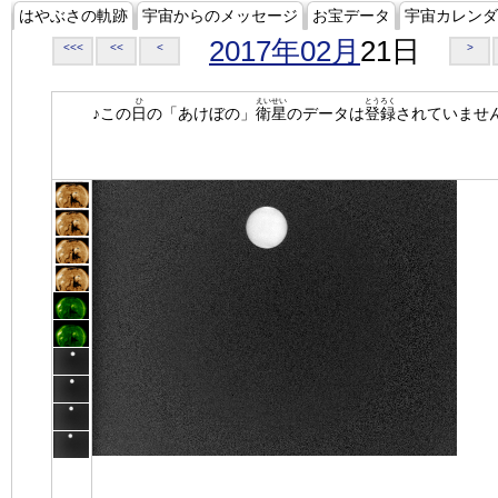
はやぶさの軌跡
宇宙からのメッセージ
お宝データ
宇宙カレンダ
2017年02月
21日
<<<
<<
<
>
ひ
えいせい
とうろく
♪この
日
の「あけぼの」
衛星
のデータは
登録
されていませ