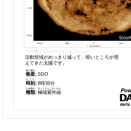
👈 お気に入りのアイコンをクリック！
活動領域がめっきり減って、暗いところが増
えてきた太陽です。
えいせい
衛星
:
SDO
じこく
時刻
:
8時30分
しゅるい
きょくたんしがいせん
種類
:
極端紫外線