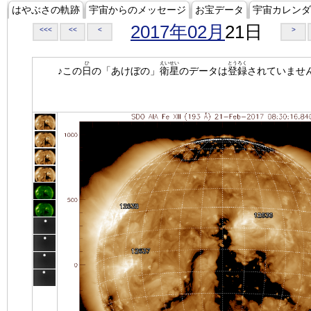
はやぶさの軌跡
宇宙からのメッセージ
お宝データ
宇宙カレンダ
2017年02月
21日
<<<
<<
<
>
ひ
えいせい
とうろく
♪この
日
の「あけぼの」
衛星
のデータは
登録
されていませ