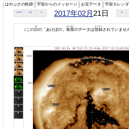
はやぶさの軌跡
宇宙からのメッセージ
お宝データ
宇宙カレンダ
2017年02月
21日
<<<
<<
<
>
ひ
えいせい
とうろく
♪この
日
の「あけぼの」
衛星
のデータは
登録
されていませ