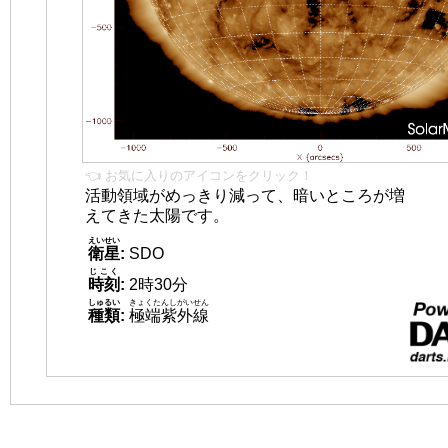
👈 お気に入りのアイコンをクリック！
活動領域がめっきり減って、暗いところが増
えてきた太陽です。
えいせい
衛星
:
SDO
じこく
時刻
:
2時30分
しゅるい
きょくたんしがいせん
種類
:
極端紫外線