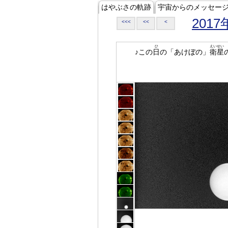
はやぶさの軌跡
宇宙からのメッセー
2017
<<<
<<
<
ひ
えいせい
♪この
日
の「あけぼの」
衛星