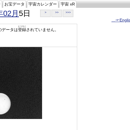
ジ
お宝データ
宇宙カレンダー
宇宙 xR
年02月
5日
>
>>
>>>
…☞Engli
とうろく
のデータは
登録
されていません。