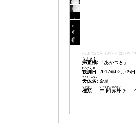
👈 お気に入りのアイコンをク
たんさき
探査機
:
「あかつき」
かんそく
び
観測
日
:
2017年02月05日 0
てんたいめい
天体名
:
金星
しゅるい
ちゅうかん
せきがい
種類
:
中間
赤外
(8 -