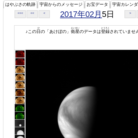
はやぶさの軌跡
宇宙からのメッセージ
お宝データ
宇宙カレンダ
2017年02月
5日
<<<
<<
<
>
ひ
えいせい
とうろく
♪この
日
の「あけぼの」
衛星
のデータは
登録
されていませ