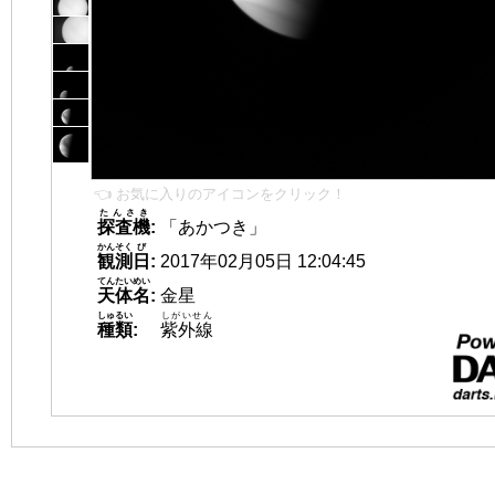
👈 お気に入りのアイコンをクリック！
たんさき
探査機
:
「あかつき」
かんそく
び
観測
日
:
2017年02月05日 12:04:45
てんたいめい
天体名
:
金星
しゅるい
しがいせん
種類
:
紫外線