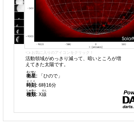
👈 お気に入りのアイコンをクリック！
活動領域がめっきり減って、暗いところが増
えてきた太陽です。
えいせい
衛星
:
「ひので」
じこく
時刻
:
6時16分
しゅるい
せん
種類
:
X
線