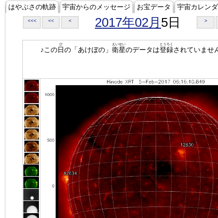
はやぶさの軌跡
宇宙からのメッセージ
お宝データ
宇宙カレンダ
2017年02月
5日
<<<
<<
<
>
ひ
えいせい
とうろく
♪この
日
の「あけぼの」
衛星
のデータは
登録
されていませ