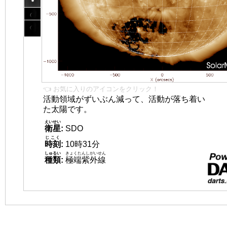
👈 お気に入りのアイコンをクリック！
活動領域がずいぶん減って、活動が落ち着い
た太陽です。
えいせい
衛星
:
SDO
じこく
時刻
:
10時31分
しゅるい
きょくたんしがいせん
種類
:
極端紫外線