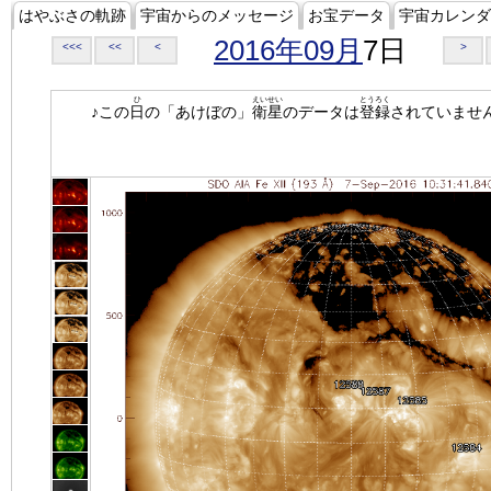
はやぶさの軌跡
宇宙からのメッセージ
お宝データ
宇宙カレンダ
2016年09月
7日
<<<
<<
<
>
ひ
えいせい
とうろく
♪この
日
の「あけぼの」
衛星
のデータは
登録
されていませ