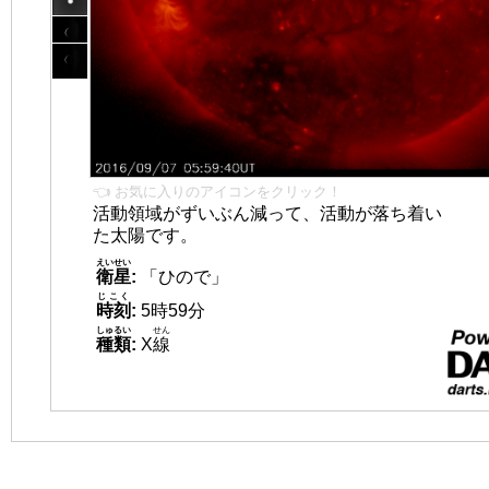
👈 お気に入りのアイコンをクリック！
活動領域がずいぶん減って、活動が落ち着い
た太陽です。
えいせい
衛星
:
「ひので」
じこく
時刻
:
5時59分
しゅるい
せん
種類
:
X
線