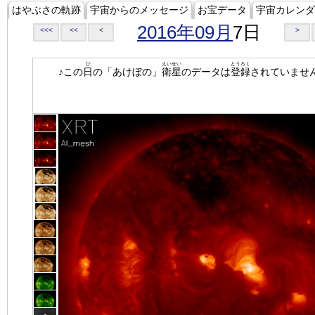
はやぶさの軌跡
宇宙からのメッセージ
お宝データ
宇宙カレンダ
2016年09月
7日
<<<
<<
<
>
ひ
えいせい
とうろく
♪この
日
の「あけぼの」
衛星
のデータは
登録
されていませ