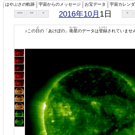
はやぶさの軌跡
宇宙からのメッセージ
お宝データ
宇宙カレンダ
2016年10月
1日
<<<
<<
<
>
ひ
えいせい
とうろく
♪この
日
の「あけぼの」
衛星
のデータは
登録
されていませ