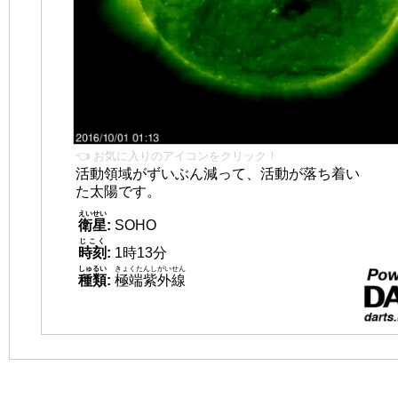
👈 お気に入りのアイコンをクリック！
活動領域がずいぶん減って、活動が落ち着い
た太陽です。
えいせい
衛星
:
SOHO
じこく
時刻
:
1時13分
しゅるい
きょくたんしがいせん
種類
:
極端紫外線