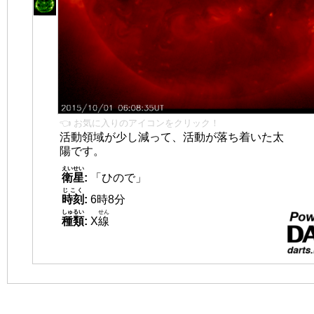
👈 お気に入りのアイコンをクリック！
活動領域が少し減って、活動が落ち着いた太
陽です。
えいせい
衛星
:
「ひので」
じこく
時刻
:
6時8分
しゅるい
せん
種類
:
X
線