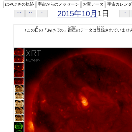
はやぶさの軌跡
宇宙からのメッセージ
お宝データ
宇宙カレンダ
2015年10月
1日
<<<
<<
<
>
ひ
えいせい
とうろく
♪この
日
の「あけぼの」
衛星
のデータは
登録
されていませ