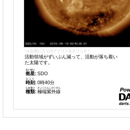
👈 お気に入りのアイコンをクリック！
活動領域がずいぶん減って、活動が落ち着い
た太陽です。
えいせい
衛星
:
SDO
じこく
時刻
:
0時40分
しゅるい
きょくたんしがいせん
種類
:
極端紫外線