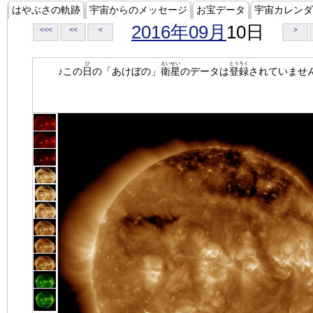
はやぶさの軌跡
宇宙からのメッセージ
お宝データ
宇宙カレンダ
2016年09月
10日
<<<
<<
<
>
ひ
えいせい
とうろく
♪この
日
の「あけぼの」
衛星
のデータは
登録
されていませ