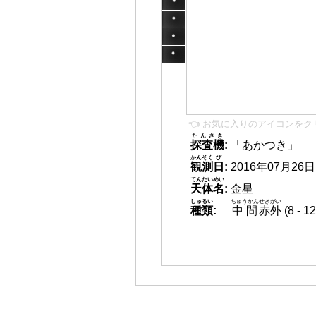
👈 お気に入りのアイコンをク
たんさき
探査機
:
「あかつき」
かんそく
び
観測
日
:
2016年07月26日 1
てんたいめい
天体名
:
金星
しゅるい
ちゅうかん
せきがい
種類
:
中間
赤外
(8 -