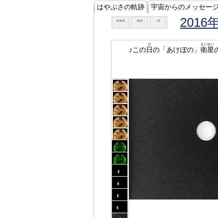
はやぶさの軌跡
宇宙からのメッセー
2016
<<<
<<
<
ひ
えいせい
♪この
日
の「あけぼの」
衛星