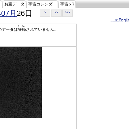
ジ
お宝データ
宇宙カレンダー
宇宙 xR
年07月
26日
>
>>
>>>
…☞Engli
とうろく
のデータは
登録
されていません。