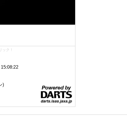
リック！
5:08:22
ン)