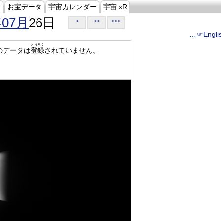
ジ
お宝データ
宇宙カレンダー
宇宙 xR
年07月
26日
>
>>
>>>
…☞Engli
とうろく
のデータは
登録
されていません。