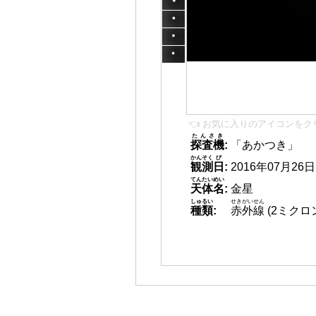
👈 お気に入りのアイコンをク
たんさき
探査機
:
「あかつき」
かんそく
び
観測
日
:
2016年07月26日 1
てんたいめい
天体名
:
金星
しゅるい
せきがいせん
種類
:
赤外線
(2ミクロ