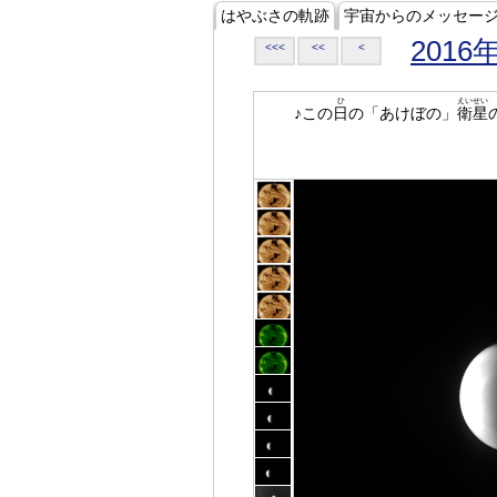
はやぶさの軌跡
宇宙からのメッセー
2016
<<<
<<
<
ひ
えいせい
♪この
日
の「あけぼの」
衛星