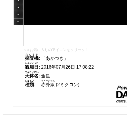
👈 お気に入りのアイコンをクリック！
たんさき
探査機
:
「あかつき」
かんそく
び
観測
日
:
2016年07月26日 17:08:22
てんたいめい
天体名
:
金星
しゅるい
せきがいせん
種類
:
赤外線
(2ミクロン)