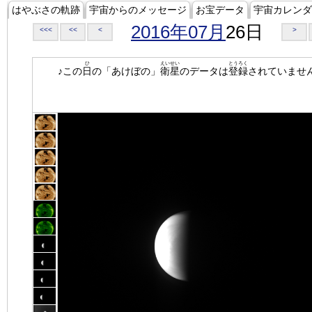
はやぶさの軌跡
宇宙からのメッセージ
お宝データ
宇宙カレンダ
2016年07月
26日
<<<
<<
<
>
ひ
えいせい
とうろく
♪この
日
の「あけぼの」
衛星
のデータは
登録
されていませ