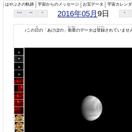
はやぶさの軌跡
宇宙からのメッセージ
お宝データ
宇宙カレンダ
2016年05月
9日
<<<
<<
<
>
ひ
えいせい
とうろく
♪この
日
の「あけぼの」
衛星
のデータは
登録
されていませ