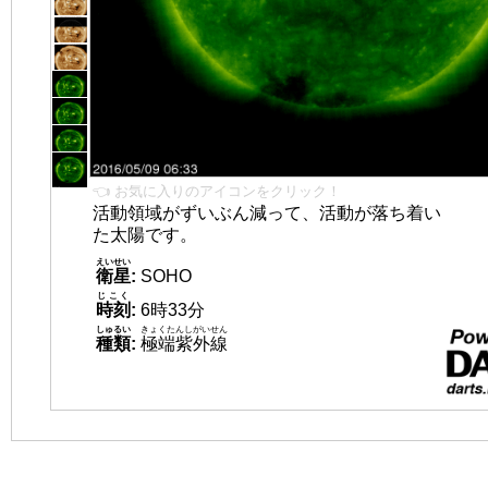
👈 お気に入りのアイコンをクリック！
活動領域がずいぶん減って、活動が落ち着い
た太陽です。
えいせい
衛星
:
SOHO
じこく
時刻
:
6時33分
しゅるい
きょくたんしがいせん
種類
:
極端紫外線