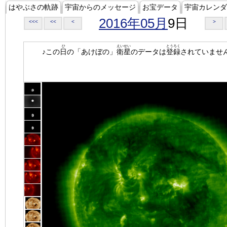
はやぶさの軌跡
宇宙からのメッセージ
お宝データ
宇宙カレンダ
2016年05月
9日
<<<
<<
<
>
ひ
えいせい
とうろく
♪この
日
の「あけぼの」
衛星
のデータは
登録
されていませ